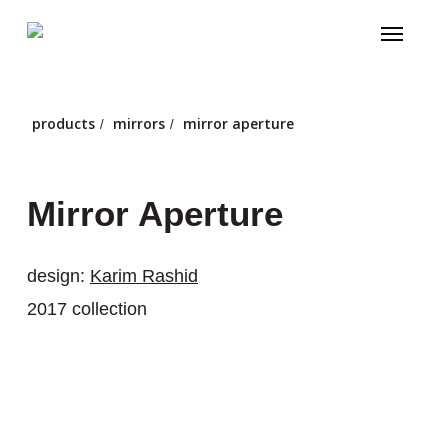
Skip
Menu
to
main
content
products
mirrors
mirror aperture
/
/
Mirror Aperture
design:
Karim Rashid
2017 collection