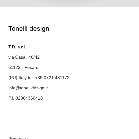
Tonelli design
T.D. s.r.l.
via Casali 40/42
61122 - Pesaro
(PU) Italy tel.
+39 0721 481172
info@tonellidesign.it
P.I. 02364360418
.
Products