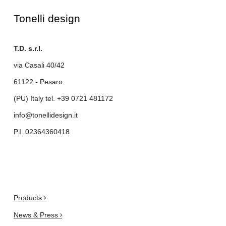
Tonelli design
T.D. s.r.l.
via Casali 40/42
61122 - Pesaro
(PU) Italy tel.
+39 0721 481172
info@tonellidesign.it
P.I. 02364360418
.
Products
News & Press