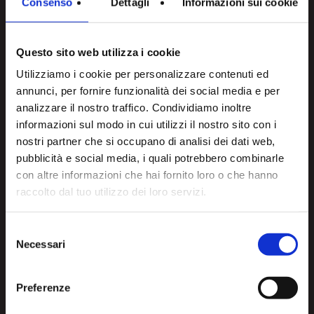
Consenso
Dettagli
Informazioni sui cookie
Professione
*
Questo sito web utilizza i cookie
Utilizziamo i cookie per personalizzare contenuti ed
Azienda
*
annunci, per fornire funzionalità dei social media e per
analizzare il nostro traffico. Condividiamo inoltre
informazioni sul modo in cui utilizzi il nostro sito con i
nostri partner che si occupano di analisi dei dati web,
Consenso
Dichiaro di avere accettato i termini della
Privacy Policy
*
pubblicità e social media, i quali potrebbero combinarle
con altre informazioni che hai fornito loro o che hanno
Database
Consenso
Desidero ricevere informazioni su promozioni, prodotti e
raccolto dal tuo utilizzo dei loro servizi.
*
Marketing
servizi offerti da T.D. s.r.l., via Casali 40/42 - 61122 –
Selezione
Pesaro, e dai suoi rivenditori tramite dispositivi elettronici di
Necessari
del
comunicazione o terminali di telecomunicazione (es email,
consenso
newsletter, sms, telefono)
Preferenze