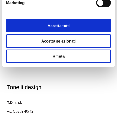
Marketing
61122 – Pesaro (PU) Italy
tel. +39 0721 481172
Accetta tutti
info@tonellidesign.it
P.I. 02364360418
Accetta selezionati
Rifiuta
Tonelli design
T.D. s.r.l.
via Casali 40/42