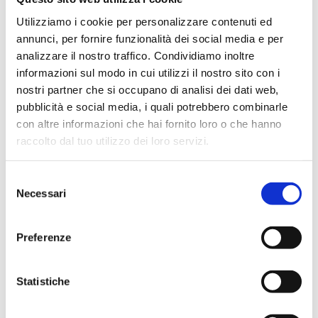
Consenso
I wish to receive information on promotions, products
Utilizziamo i cookie per personalizzare contenuti ed
Marketing
and services offered by T.D. s.r.l., via Casali 40/42 - 61122 –
annunci, per fornire funzionalità dei social media e per
Pesaro, and its resellers via electronic communication
analizzare il nostro traffico. Condividiamo inoltre
informazioni sul modo in cui utilizzi il nostro sito con i
devices or telecommunications terminals (e.g. email,
nostri partner che si occupano di analisi dei dati web,
newsletter, sms, telephone)
pubblicità e social media, i quali potrebbero combinarle
con altre informazioni che hai fornito loro o che hanno
raccolto dal tuo utilizzo dei loro servizi.
Selezione
Necessari
del
consenso
Preferenze
T.D. s.r.l.
Statistiche
via Casali 40/42