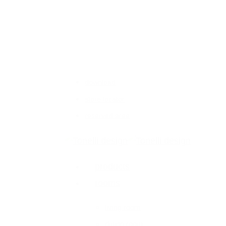
Skip
to
main
content
download
store locator
reserved area
Menu
products
rooms
living room
dining room