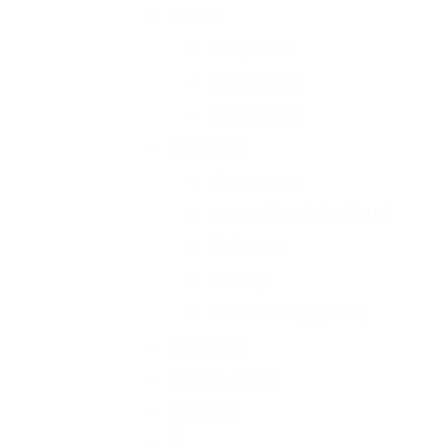
rooms
living room
dining room
home office
company
who we are
access the virtual tour!
designers
training
distribution (agents)
architects
news & press
contacts