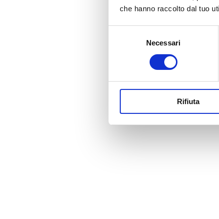
che hanno raccolto dal tuo uti
Selezione
Necessari
del
consenso
Rifiuta