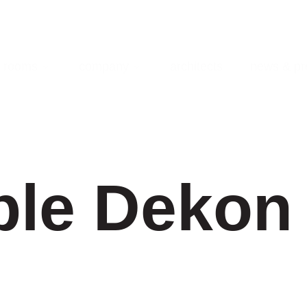
rooms
company
architects
news & pr
ble Dekon