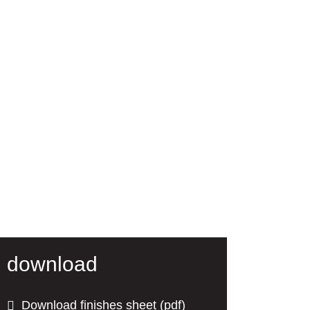
download
Download finishes sheet (pdf)