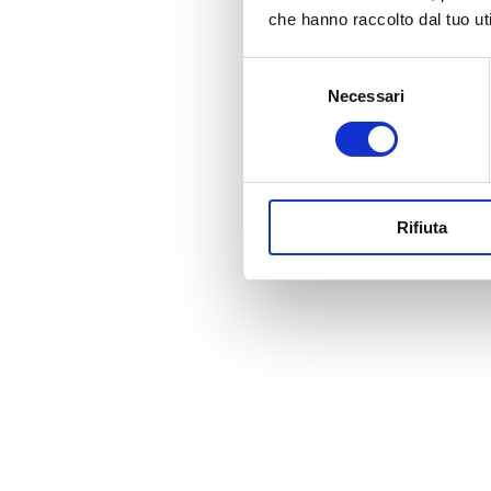
che hanno raccolto dal tuo uti
Selezione
Necessari
del
consenso
Rifiuta