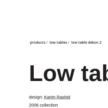
Skip
to
main
products
content
products
low tables
low table dekon 2
/
/
Low ta
design:
Karim Rashid
2006 collection