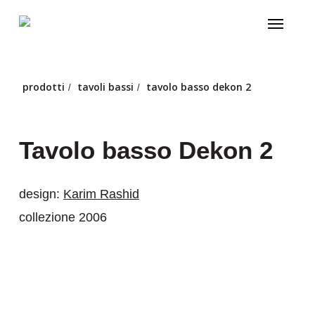
Skip
Menu
to
main
content
prodotti
tavoli bassi
tavolo basso dekon 2
/
/
Tavolo basso Dekon 2
design:
Karim Rashid
collezione 2006