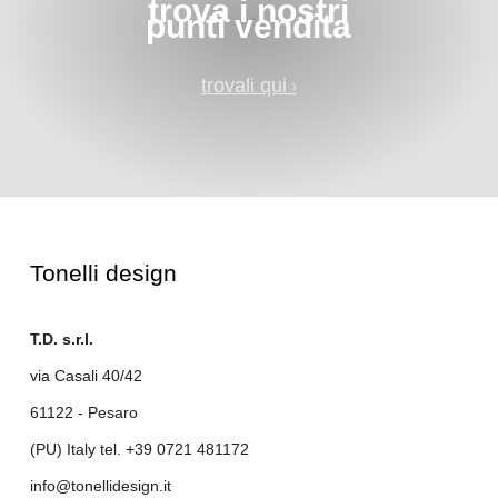
trova i nostri
punti vendita
trovali qui
Tonelli design
T.D. s.r.l.
via Casali 40/42
61122 - Pesaro
(PU) Italy tel.
+39 0721 481172
info@tonellidesign.it