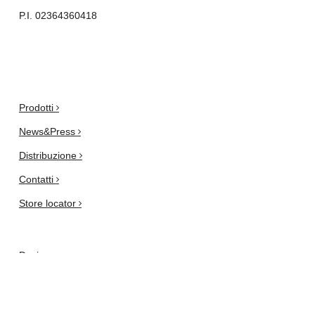
P.I. 02364360418
.
Prodotti
News&Press
Distribuzione
Contatti
Store locator
Designers
Sei un professionista o un architetto?
Privacy e Cookie Policy