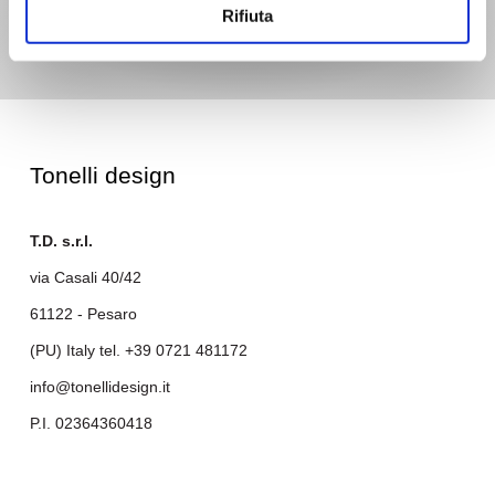
Rifiuta
Tonelli design
T.D. s.r.l.
via Casali 40/42
61122 - Pesaro
(PU) Italy tel.
+39 0721 481172
info@tonellidesign.it
P.I. 02364360418