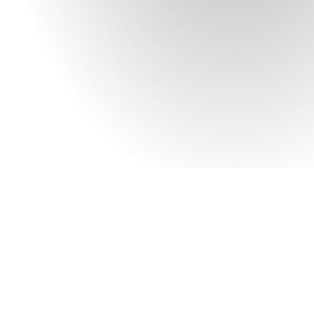
contattaci qui
Tonelli design
.
T.D. s.r.l.
Prodott