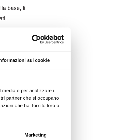
la base, li
ati.
Informazioni sui cookie
lis XXL
protagonista
l media e per analizzare il
ostri partner che si occupano
o. Si adatta
azioni che hai fornito loro o
di interior, per
per la gamma di
Marketing