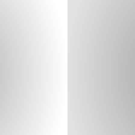
 un
to