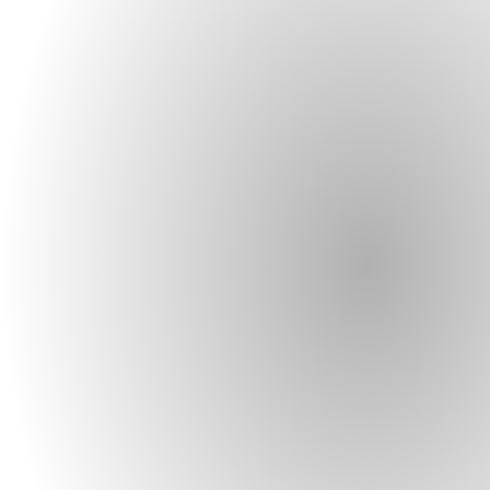
consulenza su
nuovo proget