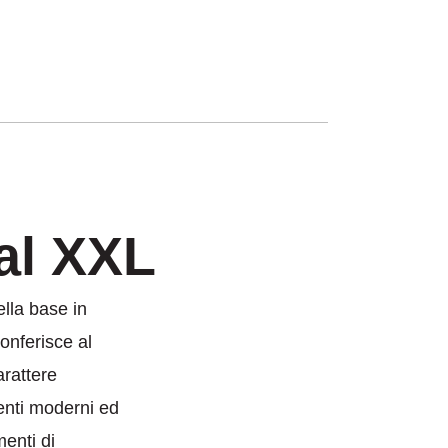
al XXL
della base in
conferisce al
rattere
ienti moderni ed
menti di