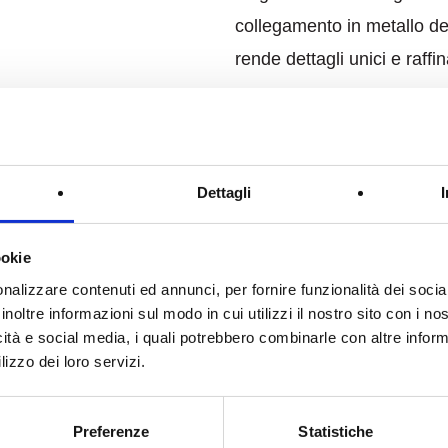
collegamento in metallo del
rende dettagli unici e raffin
scopri il prodotto
2/2
Dettagli
Metropo
ookie
Essenziale ed eclettico, è 
nalizzare contenuti ed annunci, per fornire funzionalità dei socia
inoltre informazioni sul modo in cui utilizzi il nostro sito con i n
degli ambienti casa e uffici
icità e social media, i quali potrebbero combinarle con altre inform
perfettamente ad ogni stile 
lizzo dei loro servizi.
la leggerezza del vetro e 
dimensioni disponibili.
Preferenze
Statistiche