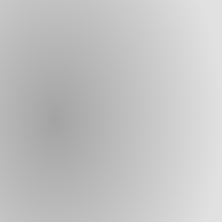
trova i nostri
punti vendita