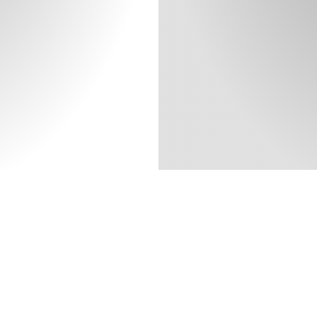
-
i
Designers