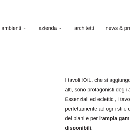
ambienti
azienda
architetti
news & pr
I tavoli XXL, che si aggiungo
alti, sono protagonisti degli 
Essenziali ed eclettici, i tav
perfettamente ad ogni stile d
dei piani e per
l’ampia gam
disponibili
.