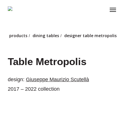
Skip
Menu
to
main
content
products
dining tables
designer table metropolis
/
/
Table Metropolis
design:
Giuseppe Maurizio Scutellà
2017 – 2022 collection