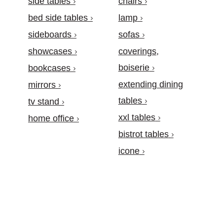
side tables
chairs
bed side tables
lamp
sideboards
sofas
showcases
coverings,
boiserie
bookcases
extending dining
mirrors
tables
tv stand
xxl tables
home office
bistrot tables
icone