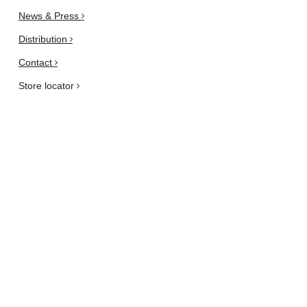
News & Press
Distribution
Contact
Store locator
Designers
Are you an architect or a
designer?
Privacy and Cookie Policy
Newsletter
subscribe here