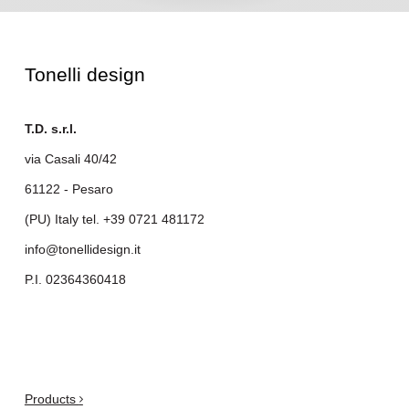
Tonelli design
T.D. s.r.l.
via Casali 40/42
61122 - Pesaro
(PU) Italy tel.
+39 0721 481172
info@tonellidesign.it
P.I. 02364360418
.
Products