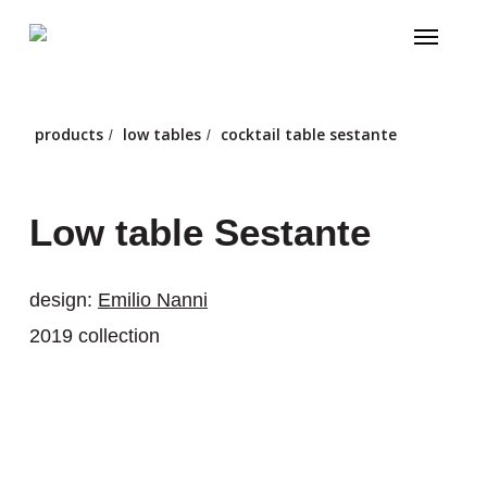
Skip
Menu
to
main
content
products
low tables
cocktail table sestante
/
/
Low table Sestante
design:
Emilio Nanni
2019 collection