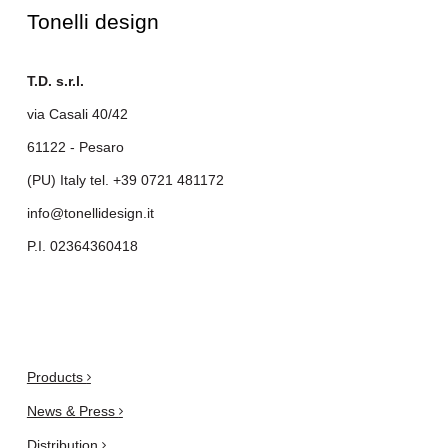
Tonelli design
T.D. s.r.l.
via Casali 40/42
61122 - Pesaro
(PU) Italy tel.
+39 0721 481172
info@tonellidesign.it
P.I. 02364360418
.
Products
News & Press
Distribution