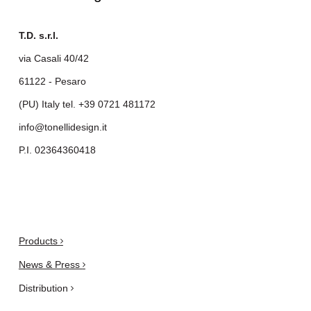
T.D. s.r.l.
via Casali 40/42
61122 - Pesaro
(PU) Italy tel.
+39 0721 481172
info@tonellidesign.it
P.I. 02364360418
.
Products
News & Press
Distribution