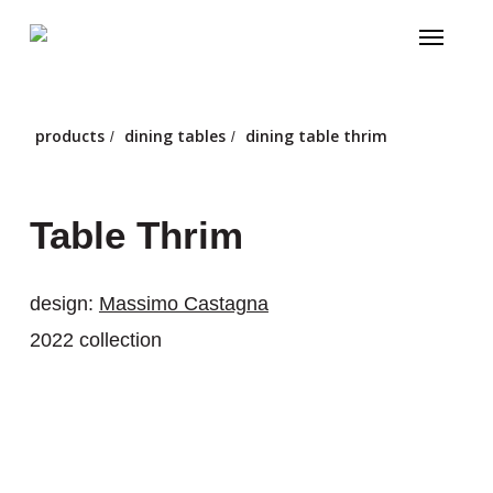
Skip
Menu
to
main
content
products
dining tables
dining table thrim
/
/
Table Thrim
design:
Massimo Castagna
2022 collection