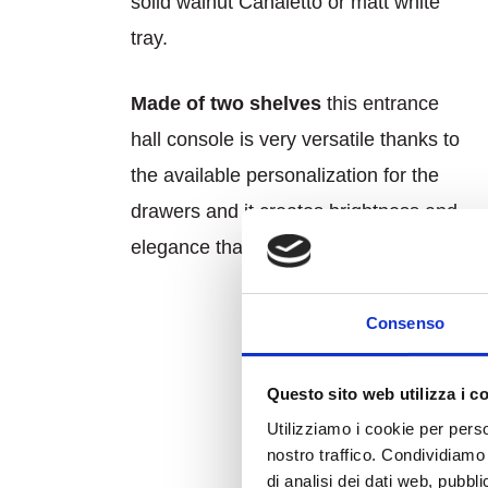
solid walnut Canaletto or matt white
tray.
Made of two shelves
this entrance
hall console is very versatile thanks to
the available personalization for the
drawers and it creates brightness and
elegance thanks to the use of glass.
Consenso
Questo sito web utilizza i c
Utilizziamo i cookie per perso
nostro traffico. Condividiamo 
di analisi dei dati web, pubbl