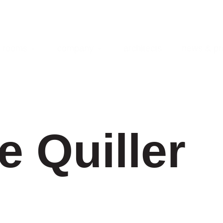
rooms
company
architects
news & pr
 Quiller