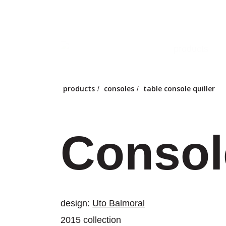
Skip
to
main
products
content
products
consoles
table console quiller
/
/
Console
design:
Uto Balmoral
2015 collection