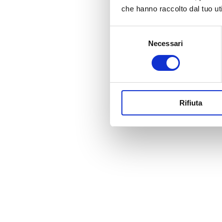
che hanno raccolto dal tuo uti
Selezione
Necessari
del
consenso
Rifiuta