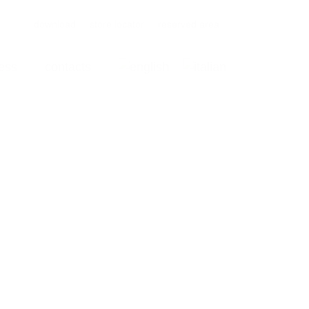
download
store locator
reserved area
ess
contacts