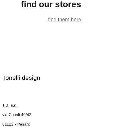
find our stores
find them here
Tonelli design
T.D. s.r.l.
via Casali 40/42
61122 - Pesaro