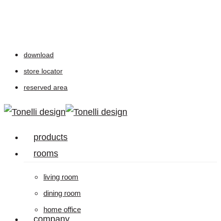
Skip
to
main
download
content
store locator
reserved area
Menu
products
rooms
living room
dining room
home office
company