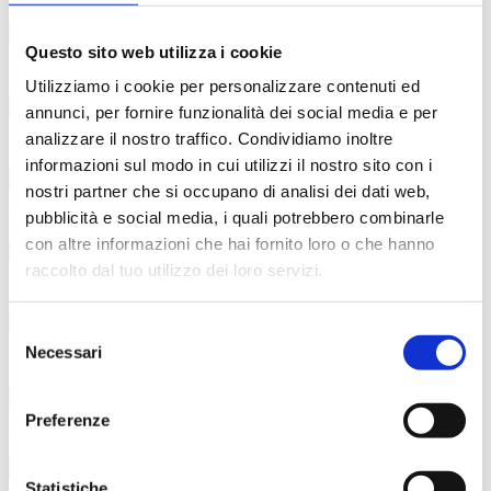
Questo sito web utilizza i cookie
Surname
*
Utilizziamo i cookie per personalizzare contenuti ed
annunci, per fornire funzionalità dei social media e per
analizzare il nostro traffico. Condividiamo inoltre
Email
*
informazioni sul modo in cui utilizzi il nostro sito con i
nostri partner che si occupano di analisi dei dati web,
Country
*
pubblicità e social media, i quali potrebbero combinarle
con altre informazioni che hai fornito loro o che hanno
raccolto dal tuo utilizzo dei loro servizi.
Select your state (if USA is selected)
*
Selezione
Necessari
del
Profession
*
consenso
Preferenze
Company
*
Statistiche