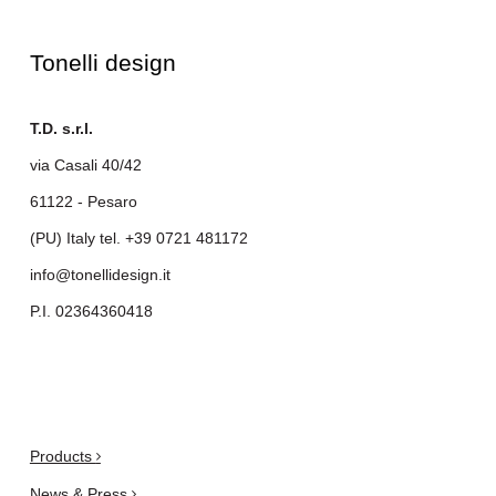
Tonelli design
T.D. s.r.l.
via Casali 40/42
61122 - Pesaro
(PU) Italy tel.
+39 0721 481172
info@tonellidesign.it
P.I. 02364360418
.
Products
News & Press