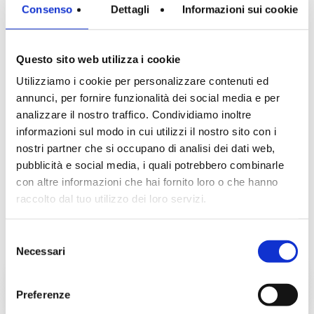
Consenso
Dettagli
Informazioni sui cookie
International, Spazio 08, Top Line (
Novas Design ), Tonelli Design, Unico
Questo sito web utilizza i cookie
Italia. Dal 2008 al 2013 alcuni dei suoi
Utilizziamo i cookie per personalizzare contenuti ed
progetti di design hanno fatto parte
annunci, per fornire funzionalità dei social media e per
della collezione permanente della
analizzare il nostro traffico. Condividiamo inoltre
informazioni sul modo in cui utilizzi il nostro sito con i
Galleria “Spazio 120” a Roma.
nostri partner che si occupano di analisi dei dati web,
pubblicità e social media, i quali potrebbero combinarle
con altre informazioni che hai fornito loro o che hanno
raccolto dal tuo utilizzo dei loro servizi.
Selezione
Necessari
del
advice on a new
consenso
project
Preferenze