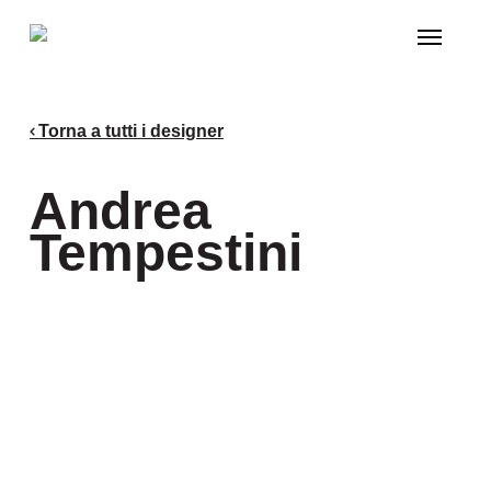
Skip
Menu
to
main
content
Torna a tutti i designer
Andrea
Tempestini