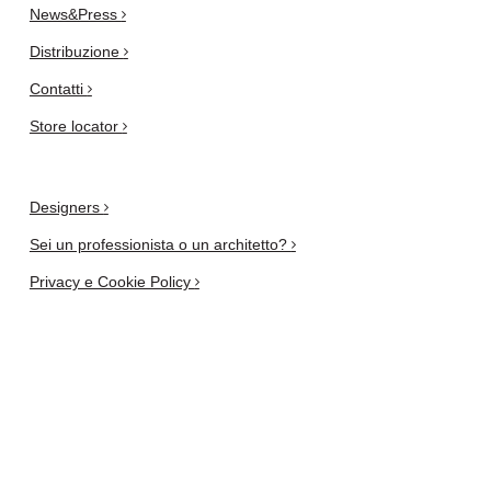
News&Press
Distribuzione
Contatti
Store locator
Designers
Sei un professionista o un architetto?
Privacy e Cookie Policy
Newsletter
iscriviti qui
AIUTI DI STATO RICEVUTI DALLA T.D. S.R.L