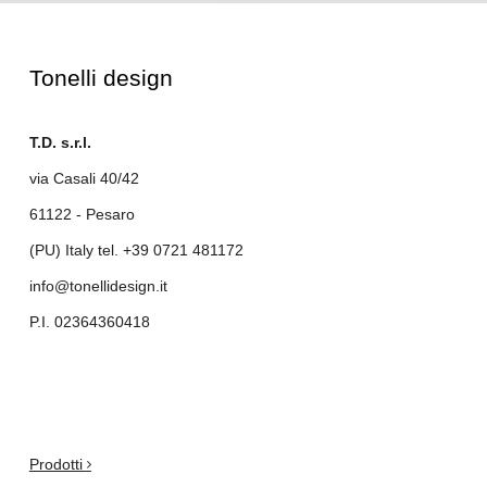
Tonelli design
T.D. s.r.l.
via Casali 40/42
61122 - Pesaro
(PU) Italy tel.
+39 0721 481172
info@tonellidesign.it
P.I. 02364360418
.
Prodotti