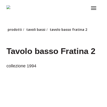
Skip
Menu
to
main
content
prodotti
tavoli bassi
tavolo basso fratina 2
/
/
Tavolo basso Fratina 2
collezione 1994