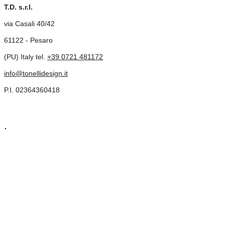
T.D. s.r.l.
via Casali 40/42
61122 - Pesaro
(PU) Italy tel.
+39 0721 481172
info@tonellidesign.it
P.I. 02364360418
.
Prodotti
News&Press
Distribuzione
Contatti
Store locator