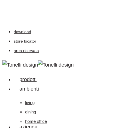
Skip
to
main
download
content
store locator
area riservata
Menu
prodotti
ambienti
living
dining
home office
azienda