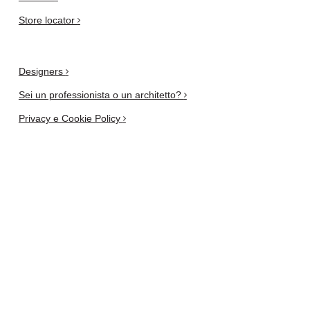
Store locator
Designers
Sei un professionista o un architetto?
Privacy e Cookie Policy
Newsletter
iscriviti qui
AIUTI DI STATO RICEVUTI DALLA T.D. S.R.L
Contributo a valere sul bando “Supporto ai settori culturali e creativi per l’innovazione
e la transizione digitale”