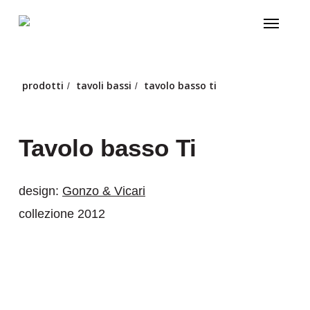
Skip
Menu
to
main
content
prodotti
tavoli bassi
tavolo basso ti
/
/
Tavolo basso Ti
design:
Gonzo & Vicari
collezione 2012