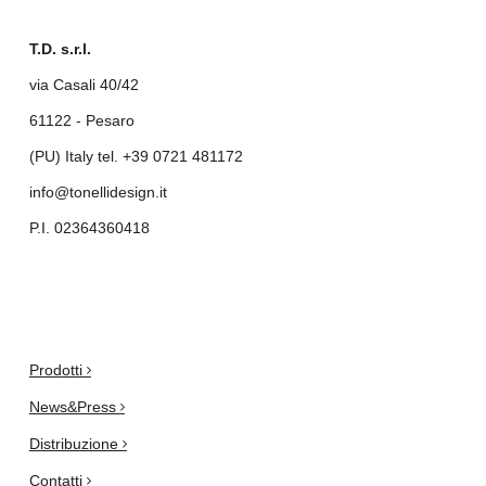
T.D. s.r.l.
via Casali 40/42
61122 - Pesaro
(PU) Italy tel.
+39 0721 481172
info@tonellidesign.it
P.I. 02364360418
.
Prodotti
News&Press
Distribuzione
Contatti