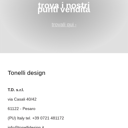
trova i nostri
punti vendita
trovali qui
Tonelli design
T.D. s.r.l.
via Casali 40/42
61122 - Pesaro
(PU) Italy tel.
+39 0721 481172
info@tonellidesign.it