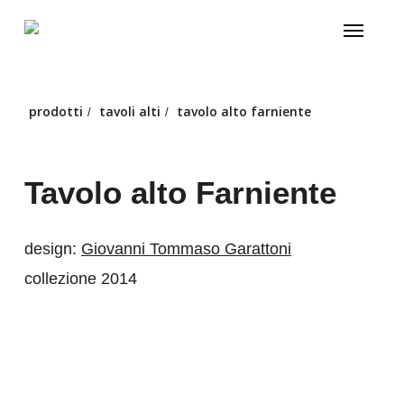
Skip
Menu
to
main
content
prodotti
tavoli alti
tavolo alto farniente
/
/
Tavolo alto Farniente
design:
Giovanni Tommaso Garattoni
collezione 2014