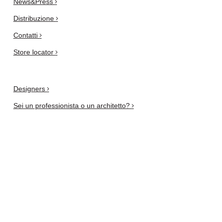
News&Press
Distribuzione
Contatti
Store locator
Designers
Sei un professionista o un architetto?
Privacy e Cookie Policy
Newsletter
iscriviti qui
AIUTI DI STATO RICEVUTI DALLA T.D. S.R.L