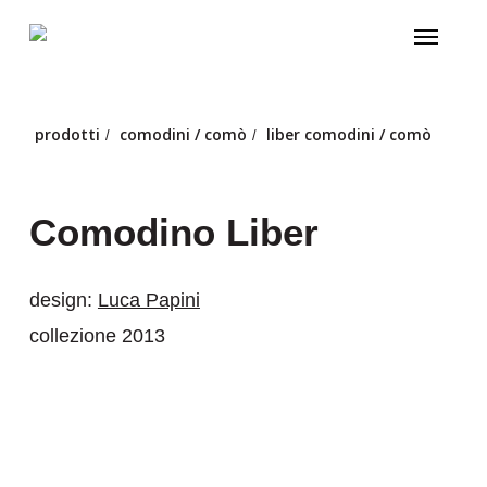
Skip
Menu
to
main
content
prodotti
comodini / comò
liber comodini / comò
/
/
Comodino Liber
design:
Luca Papini
collezione 2013