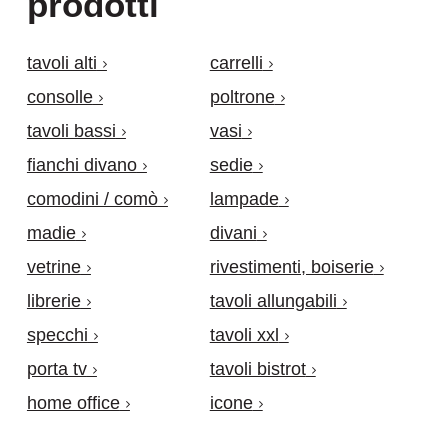
prodotti
tavoli alti
carrelli
consolle
poltrone
tavoli bassi
vasi
fianchi divano
sedie
comodini / comò
lampade
madie
divani
vetrine
rivestimenti, boiserie
librerie
tavoli allungabili
specchi
tavoli xxl
porta tv
tavoli bistrot
home office
icone