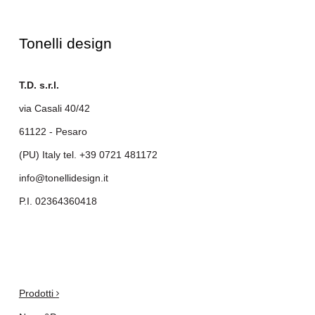
Tonelli design
T.D. s.r.l.
via Casali 40/42
61122 - Pesaro
(PU) Italy tel.
+39 0721 481172
info@tonellidesign.it
P.I. 02364360418
.
Prodotti