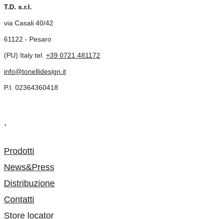
T.D. s.r.l.
via Casali 40/42
61122 - Pesaro
(PU) Italy tel.
+39 0721 481172
info@tonellidesign.it
P.I. 02364360418
.
Prodotti
News&Press
Distribuzione
Contatti
Store locator