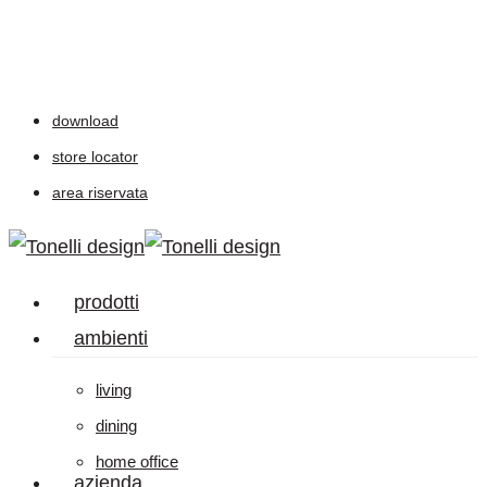
Skip
to
main
download
content
store locator
area riservata
Menu
prodotti
ambienti
living
dining
home office
azienda