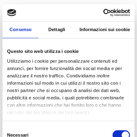
Prodotti
Folio
Consenso
Dettagli
Informazioni sui cookie
Paradigma
Questo sito web utilizza i cookie
Utilizziamo i cookie per personalizzare contenuti ed
Bio
annunci, per fornire funzionalità dei social media e per
analizzare il nostro traffico. Condividiamo inoltre
Luca De Bona e Dario De Meo,
informazioni sul modo in cui utilizzi il nostro sito con i
nostri partner che si occupano di analisi dei dati web,
rispettivamente architetto e designer, si
pubblicità e social media, i quali potrebbero combinarle
incontrano sul percorso tra Milano e Veneto
con altre informazioni che hai fornito loro o che hanno
iniziando una
collaborazione che proprio
raccolto dal tuo utilizzo dei loro servizi.
dal viaggio, attinge ispirazione per
Selezione
produrre segni e disegni di risposta alle
Necessari
del