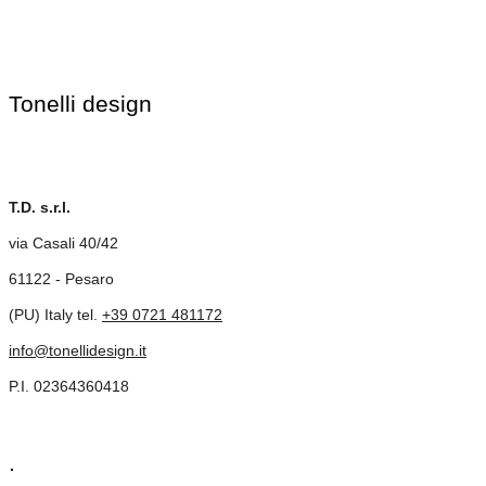
Tonelli design
T.D. s.r.l.
via Casali 40/42
61122 - Pesaro
(PU) Italy tel.
+39 0721 481172
info@tonellidesign.it
P.I. 02364360418
.