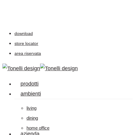
Skip
to
main
download
content
store locator
area riservata
Menu
prodotti
ambienti
living
dining
home office
azienda