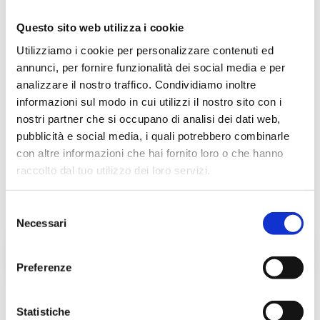
esperienze, si è trasferito in Belgio per
Questo sito web utilizza i cookie
lavorare come Lead Designer presso
Utilizziamo i cookie per personalizzare contenuti ed
Extremis
per quasi 5 anni. Ora è
annunci, per fornire funzionalità dei social media e per
analizzare il nostro traffico. Condividiamo inoltre
tornato a Milano, ma pronto a
informazioni sul modo in cui utilizzi il nostro sito con i
trasferirsi.
nostri partner che si occupano di analisi dei dati web,
pubblicità e social media, i quali potrebbero combinarle
con altre informazioni che hai fornito loro o che hanno
raccolto dal tuo utilizzo dei loro servizi.
Selezione
Necessari
del
consulenza su un
consenso
nuovo progetto
Preferenze
contattaci qui
Statistiche