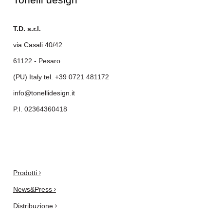
T.D. s.r.l.
via Casali 40/42
61122 - Pesaro
(PU) Italy tel.
+39 0721 481172
info@tonellidesign.it
P.I. 02364360418
.
Prodotti
News&Press
Distribuzione