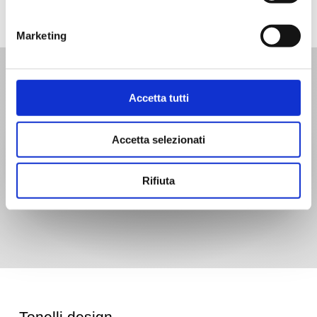
Marketing
Accetta tutti
Accetta selezionati
trova i nostri
punti vendita
Rifiuta
trovali qui
Tonelli design