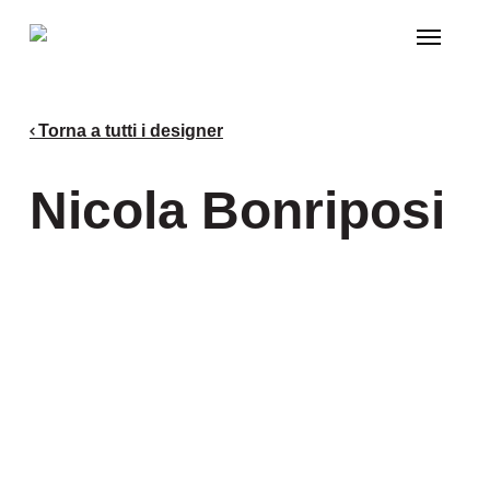
Skip
Menu
to
main
content
Torna a tutti i designer
Nicola Bonriposi