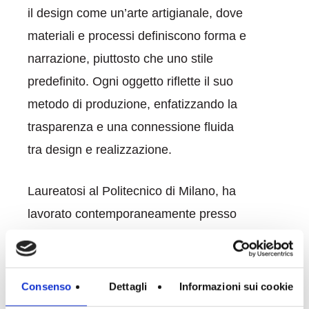
il design come un’arte artigianale, dove
materiali e processi definiscono forma e
narrazione, piuttosto che uno stile
predefinito. Ogni oggetto riflette il suo
metodo di produzione, enfatizzando la
trasparenza e una connessione fluida
tra design e realizzazione.
Laureatosi al Politecnico di Milano, ha
lavorato contemporaneamente presso
lo
Studio MrSmith
. Successivamente,
ha collaborato con lo
Studio
GarthGlobal
a Berlino e con lo
Studio
Consenso
Dettagli
Informazioni sui cookie
ClaudioBellini
a Milano. Dopo queste