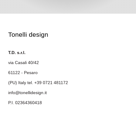
Tonelli design
T.D. s.r.l.
via Casali 40/42
61122 - Pesaro
(PU) Italy tel.
+39 0721 481172
info@tonellidesign.it
P.I. 02364360418
.