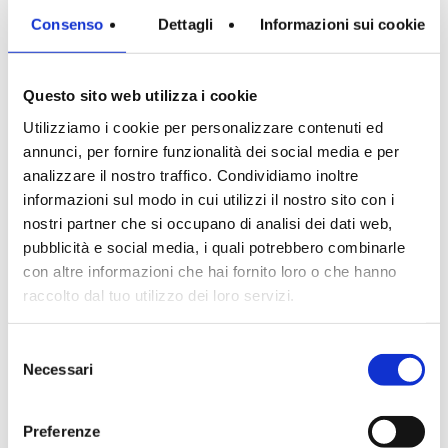
Nel 2024 fonda AItelier Castagna,
Consenso
Dettagli
Informazioni sui cookie
studio di progettazione di Interni e
Design del prodotto d’arredo che si
Questo sito web utilizza i cookie
differenzia per il suo approccio
Utilizziamo i cookie per personalizzare contenuti ed
innovativo e per una metodologia di
annunci, per fornire funzionalità dei social media e per
lavoro da lei ideata, che sfrutta il
analizzare il nostro traffico. Condividiamo inoltre
supporto dell’Intelligenza Artificiale.
informazioni sul modo in cui utilizzi il nostro sito con i
nostri partner che si occupano di analisi dei dati web,
Caratteristiche del suo modo di
pubblicità e social media, i quali potrebbero combinarle
lavorare, sono sicuramente l’attenzione
con altre informazioni che hai fornito loro o che hanno
raccolto dal tuo utilizzo dei loro servizi.
ai dettagli e la ricerca continua condotta
sui materiali che le permettono di
Selezione
realizzare progetti sempre unici, con
Necessari
del
un’estetica raffinata abbinata ad
consenso
un’eccellente funzionalità: aspetti
Preferenze